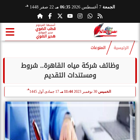
هـ
الجمعة
7 أغسطس 2026
06:35 مـ
22 صفر 1448
أسسها المرحوم
قطب الضوي
مدير الموقع
هدير الضوي
الرئيسية
المنوعات
وظائف شركة مياه القاهرة.. شروط
ومستندات التقديم
هـ
الخميس
30 نوفمبر 2023
11:44 مـ
17 جمادى أول 1445