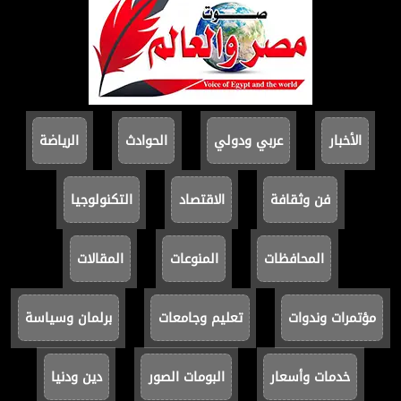
الأخبار
عربي ودولي
الحوادث
الرياضة
فن وثقافة
الاقتصاد
التكنولوجيا
المحافظات
المنوعات
المقالات
مؤتمرات وندوات
تعليم وجامعات
برلمان وسياسة
خدمات وأسعار
البومات الصور
دين ودنيا