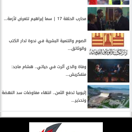
محارب الحلقة 17 | سما إبراهيم تتعرض لأزمة...
الصوم والتنمية البشرية في ندوة لدار الكتب
والوثائق...
وفاة والدي أثرت في حياتي.. هشام ماجد:
متفكريش...
إثيوبيا تدفع الثمن.. انتهاء مفاوضات سد النهضة
وتحذير...