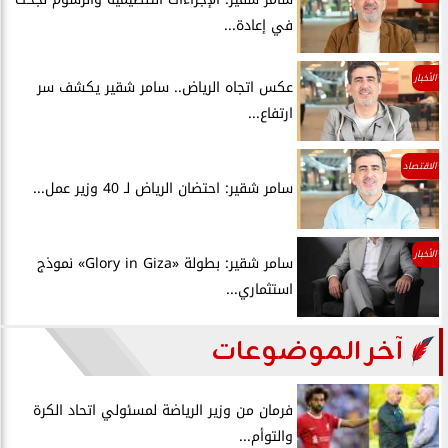
في إعادة...
الأخبار
عكس اتجاه الرياض.. سامر شقير يكشف سر
ارتفاع...
الاقتصاد
سامر شقير: احتضان الرياض لـ 40 وزير عمل...
الأخبار
سامر شقير: بطولة «Glory in Giza» نموذج
استثماري...
آخر الموضوعات
فرمان من وزير الرياضة لمسئولي اتحاد الكرة
والتوأم...