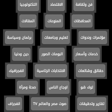
فن وثقافة
الاقتصاد
التكنولوجيا
المحافظات
المنوعات
المقالات
مؤتمرات وندوات
تعليم وجامعات
برلمان وسياسة
خدمات وأسعار
البومات الصور
دين ودنيا
حقائق وشائعات
الانتخابات الرئاسية
انفجرافيك
توك شو
اوجاع الناس
صحة ومرأة
تقارير وتحقيقات
صوت مصر والعالم TV
انفجراف