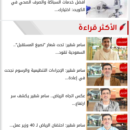
أفضل خدمات السباكة والصرف الصحي في
الكويت: اختيارك...
الأكثر قراءة
الاقتصاد
سامر شقير: تحت شعار ”نصيغ المستقبل”..
السعودية تقود...
الأخبار
سامر شقير: الإجراءات التنظيمية والرسوم نجحت
في إعادة...
الأخبار
عكس اتجاه الرياض.. سامر شقير يكشف سر
ارتفاع...
الاقتصاد
سامر شقير: احتضان الرياض لـ 40 وزير عمل...