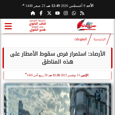
هـ
الأحد
9 أغسطس 2026
12:49 صـ
23 صفر 1448
أسسها المرحوم
قطب الضوي
مدير الموقع
هدير الضوي
الرئيسية
المنوعات
الأرصاد: استمرار فرص سقوط الأمطار على
هذه المناطق
هـ
الإثنين
13 نوفمبر 2023
11:26 صـ
29 ربيع آخر 1445