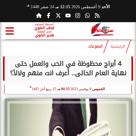
هـ
الأحد
9 أغسطس 2026
12:15 مـ
24 صفر 1448
أسسها المرحوم
قطب الضوي
مدير الموقع
هدير الضوي
الرئيسية
المنوعات
4 أبراج محظوظة في الحب والعمل حتى
نهاية العام الحالى.. أعرف انت منهم ولالأ؟
هـ
الخميس
9 نوفمبر 2023
04:55 مـ
25 ربيع آخر 1445