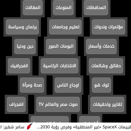
المحافظات
المنوعات
المقالات
مؤتمرات وندوات
تعليم وجامعات
برلمان وسياسة
خدمات وأسعار
البومات الصور
دين ودنيا
حقائق وشائعات
الانتخابات الرئاسية
انفجرافيك
توك شو
اوجاع الناس
صحة ومرأة
تقارير وتحقيقات
صوت مصر والعالم TV
انفجراف
أيام زمان
سياسة الخصوصية
سامر شقير: ارتفاع 